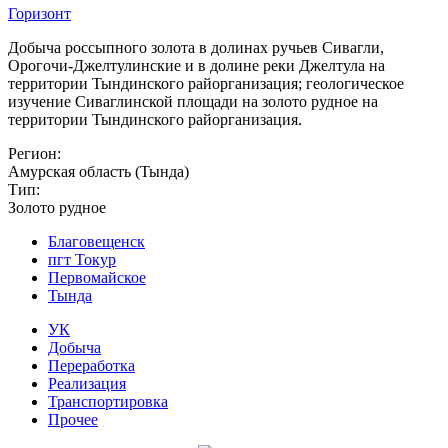
Горизонт
Добыча россыпного золота в долинах ручьев Сивагли,
Орогочи-Джелтулинские и в долине реки Джелтула на
территории Тындинского райорганизация; геологическое
изучение Сиваглинской площади на золото рудное на
территории Тындинского райорганизация.
Регион:
Амурская область (Тында)
Тип:
Золото рудное
Благовещенск
пгт Токур
Первомайское
Тында
УК
Добыча
Переработка
Реализация
Транспортировка
Прочее