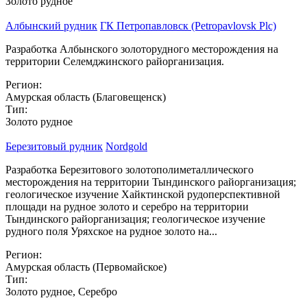
Золото рудное
Албынский рудник
ГК Петропавловск (Petropavlovsk Plc)
Разработка Албынского золоторудного месторождения на
территории Селемджинского райорганизация.
Регион:
Амурская область (Благовещенск)
Тип:
Золото рудное
Березитовый рудник
Nordgold
Разработка Березитового золотополиметаллического
месторождения на территории Тындинского райорганизация;
геологическое изучение Хайктинской рудоперспективной
площади на рудное золото и серебро на территории
Тындинского райорганизация; геологическое изучение
рудного поля Уряхское на рудное золото на...
Регион:
Амурская область (Первомайское)
Тип:
Золото рудное, Серебро