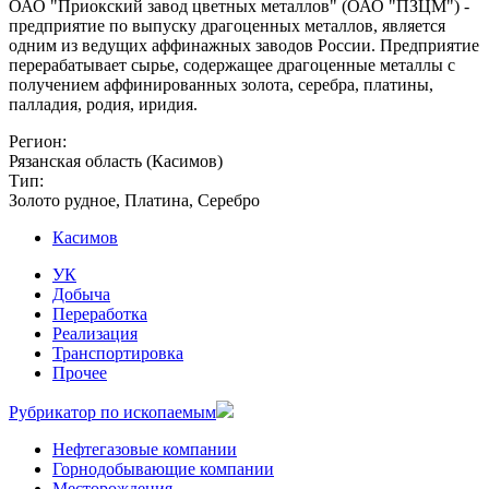
ОАО "Приокский завод цветных металлов" (ОАО "ПЗЦМ") -
предприятие по выпуску драгоценных металлов, является
одним из ведущих аффинажных заводов России. Предприятие
перерабатывает сырье, содержащее драгоценные металлы с
получением аффинированных золота, серебра, платины,
палладия, родия, иридия.
Регион:
Рязанская область (Касимов)
Тип:
Золото рудное, Платина, Серебро
Касимов
УК
Добыча
Переработка
Реализация
Транспортировка
Прочее
Рубрикатор по ископаемым
Нефтегазовые компании
Горнодобывающие компании
Месторождения