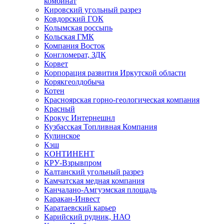
комбинат
Кировский угольный разрез
Ковдорский ГОК
Колымская россыпь
Кольская ГМК
Компания Восток
Конгломерат, ЗДК
Корвет
Корпорация развития Иркутской области
Корякгеолдобыча
Котен
Красноярская горно-геологическая компания
Красный
Крокус Интернешнл
Кузбасская Топливная Компания
Кулинское
Кэш
КОНТИНЕНТ
КРУ-Взрывпром
Калтанский угольный разрез
Камчатская медная компания
Канчалано-Амгуэмская площадь
Каракан-Инвест
Каратаевский карьер
Карийский рудник, НАО