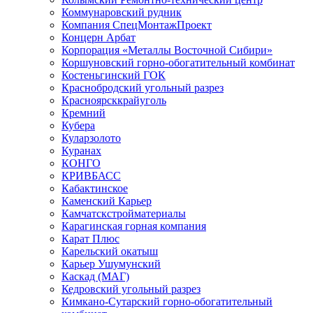
Коммунаровский рудник
Компания СпецМонтажПроект
Концерн Арбат
Корпорация «Металлы Восточной Сибири»
Коршуновский горно-обогатительный комбинат
Костеньгинский ГОК
Краснобродский угольный разрез
Красноярсккрайуголь
Кремний
Кубера
Куларзолото
Куранах
КОНГО
КРИВБАСС
Кабактинское
Каменский Карьер
Камчатскстройматериалы
Карагинская горная компания
Карат Плюс
Карельский окатыш
Карьер Ушумунский
Каскад (МАГ)
Кедровский угольный разрез
Кимкано-Сутарский горно-обогатительный