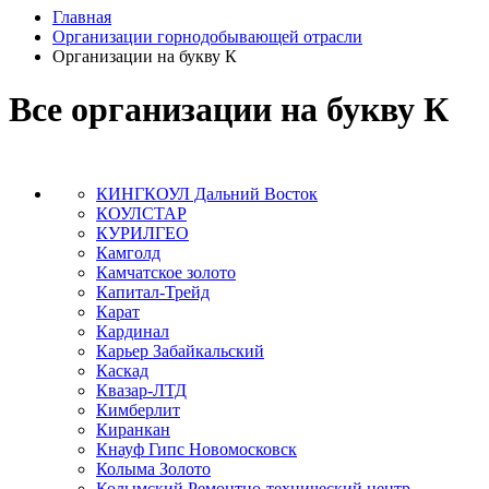
Главная
Организации горнодобывающей отрасли
Организации на букву К
Все организации на букву К
КИНГКОУЛ Дальний Восток
КОУЛСТАР
КУРИЛГЕО
Камголд
Камчатское золото
Капитал-Трейд
Карат
Кардинал
Карьер Забайкальский
Каскад
Квазар-ЛТД
Кимберлит
Киранкан
Кнауф Гипс Новомосковск
Колыма Золото
Колымский Ремонтно-технический центр