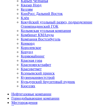
Карьер Челбанья
Квазар Норд
Келлям
КинРосс Дальний Восток
Клён
Кокуйский угольный разрез, подразделение
Олимпиадинский ГОК
Колымская угольная компания
Комбинат КМАруда
Компания Востсибуголь
Конкорд
Королевское
Корунд
Корякмайнинг
Красная гора
Красноярскграфит
Красцветмет
Ксеньевский прииск
Кузнецкинвестстрой
Кульдурский бруситовый рудник
Кюеллях
Нефтегазовые компании
Горнодобывающие компании
Месторождения