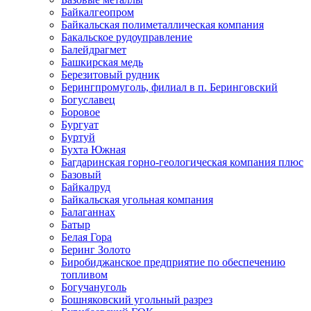
Байкалгеопром
Байкальская полиметаллическая компания
Бакальское рудоуправление
Балейдрагмет
Башкирская медь
Березитовый рудник
Берингпромуголь, филиал в п. Беринговский
Богуславец
Боровое
Бургуат
Буртуй
Бухта Южная
Багдаринская горно-геологическая компания плюс
Базовый
Байкалруд
Байкальская угольная компания
Балаганнах
Батыр
Белая Гора
Беринг Золото
Биробиджанское предприятие по обеспечению
топливом
Богучануголь
Бошняковский угольный разрез