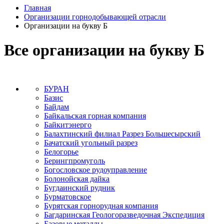
Главная
Организации горнодобывающей отрасли
Организации на букву Б
Все организации на букву Б
БУРАН
Базис
Байдам
Байкальская горная компания
Байкитэнерго
Балахтинский филиал Разрез Большесырский
Бачатский угольный разрез
Белогорье
Берингпромуголь
Богословское рудоуправление
Болонойская дайка
Бугдаинский рудник
Бурматовское
Бурятская горнорудная компания
Багдаринская Геологоразведочная Экспедиция
Базовые металлы