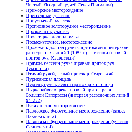
Чистый, Ягодный, ручей Левая Приманка)
Приморское месторождение
Приозерный, участок
Приустьевой, участок
Прогнозное золоторудное месторождение
Прозрачный, участок
Пролетарка, долина ручья
Промежуточное, месторождение
Прохожий, долина ручья с притоками в интервале
разведочных линий 1 (1982 г.) — истоки (правый
приток руч. Кварцевый)
Прямой, бассейн ручья (правый приток руч.
Туманный)
Птичий ручей, левый приток р. Омрелькай
Пуриканская площадь
Пуричи, ручей, левый приток реки Тонода
Пырканайвеем, река, правый приток реки
Большой Кэпэрвеем (интервал разведочных линий
94–272)
Пякяхинское месторождение
Павловское буроугольное месторождение (разрез
Павловский-2)
Павловское буроугольное месторождение (участок
Осиновский)