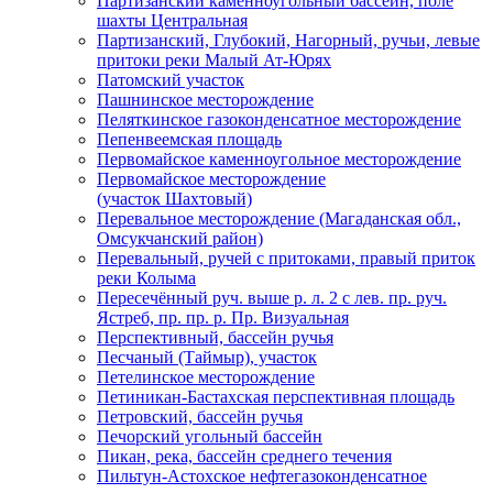
Партизанский каменноугольный бассейн, поле
шахты Центральная
Партизанский, Глубокий, Нагорный, ручьи, левые
притоки реки Малый Ат-Юрях
Патомский участок
Пашнинское месторождение
Пеляткинское газоконденсатное месторождение
Пепенвеемская площадь
Первомайское каменноугольное месторождение
Первомайское месторождение
(участок Шахтовый)
Перевальное месторождение (Магаданская обл.,
Омсукчанский район)
Перевальный, ручей с притоками, правый приток
реки Колыма
Пересечённый руч. выше р. л. 2 с лев. пр. руч.
Ястреб, пр. пр. р. Пр. Визуальная
Перспективный, бассейн ручья
Песчаный (Таймыр), участок
Петелинское месторождение
Петиникан-Бастахская перспективная площадь
Петровский, бассейн ручья
Печорский угольный бассейн
Пикан, река, бассейн среднего течения
Пильтун-Астохское нефтегазоконденсатное