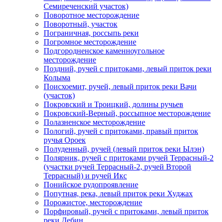
Семиреченский участок)
Поворотное месторождение
Поворотный, участок
Пограничная, россыпь реки
Погромное месторождение
Подгородненское каменноугольное
месторождение
Поздний, ручей с притоками, левый приток реки
Колыма
Поисхоемит, ручей, левый приток реки Вачи
(участок)
Покровский и Троицкий, долины ручьев
Покровский-Верный, россыпное месторождение
Полазненское месторождение
Пологий, ручей с притоками, правый приток
ручья Ороек
Полуденный, ручей (левый приток реки Ылэн)
Полярник, ручей с притоками ручей Террасный-2
(участки ручей Террасный-2, ручей Второй
Террасный) и ручей Икс
Понийское рудопроявление
Попутная, река, левый приток реки Худжах
Порожистое, месторождение
Порфировый, ручей с притоками, левый приток
реки Дебин