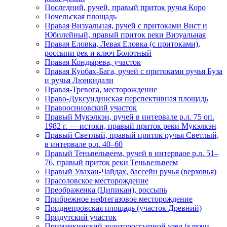
Последний, ручей, правый приток ручья Коро
Почельская площадь
Правая Визуальная, ручей с притоками Вист и
Юбилейный, правый приток реки Визуальная
Правая Еловка, Левая Еловка (с притоками),
россыпи рек и ключ Болотный
Правая Кондырева, участок
Правая Куобах-Бага, ручей с притоками ручья Буза
и ручья Люнкидали
Правая-Тревога, месторождение
Право-Дуксундинская перспективная площадь
Правоосиновский участок
Правый Мукэлкэн, ручей в интервале р.л. 75 оп.
1982 г. — истоки, правый приток реки Мукэлкэн
Правый Светлый, правый приток ручья Светлый,
в интервале р.л. 40–60
Правый Теньвельвеем, ручей в интерваое р.л. 51–
76, правый приток реки Теньвельвеем
Правый Улахан-Чайдах, бассейн ручья (верховья)
Прасоловское месторождение
Преображенка (Ципикан), россыпь
Прибрежное нефтегазовое месторождение
Приднепровская площадь (участок Древний)
Придутский участок
Приманкинский золотороссыпной узел (ключи