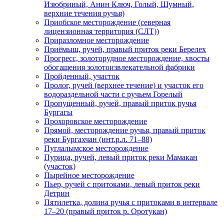
Изюбриный, Анин Ключ, Голый, Шумный,
верхние течения ручья)
Приобское месторождение (северная
лицензионная территория (СЛТ))
Приразломное месторождение
Приёмыш, ручей, правый приток реки Берелех
Прогресс, золоторудное месторождение, хвосты
обогащения золотоизвлекательной фабрики
Пройденный, участок
Пролог, ручей (верхнее течение) и участок его
водораздельной части с ручьем Горелый
Пропущенный, ручей, правый приток ручья
Бургагы
Прохоровское месторождение
Прямой, месторождение ручья, правый приток
реки Бургахчан (инт.р.л. 71–88)
Пуглалымское месторождение
Пурица, ручей, левый приток реки Мамакан
(участок)
Пырейное месторождение
Пьер, ручей с притоками, левый приток реки
Детрин
Пятилетка, долина ручья с притоками в интервале
17–20 (правый приток р. Оротукан)