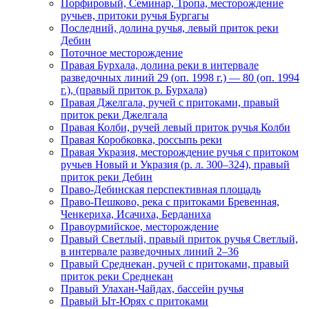
Порфировый, Семинар, Тропа, месторождение
ручьев, притоки ручья Бургагы
Последний, долина ручья, левый приток реки
Дебин
Поточное месторождение
Правая Бурхала, долина реки в интервале
разведочных линий 29 (оп. 1998 г.) — 80 (оп. 1994
г.), (правый приток р. Бурхала)
Правая Джелгала, ручей с притоками, правый
приток реки Джелгала
Правая Колби, ручей левый приток ручья Колби
Правая Коробковка, россыпь реки
Правая Укразия, месторождение ручья с притоком
ручьев Новый и Укразия (р. л. 300–324), правый
приток реки Дебин
Право-Дебинская перспективная площадь
Право-Пешково, река с притоками Бревенная,
Ченкериха, Исачиха, Берданиха
Правоурмийское, месторождение
Правый Светлый, правый приток ручья Светлый,
в интервале разведочных линий 2–36
Правый Среднекан, ручей с притоками, правый
приток реки Среднекан
Правый Улахан-Чайдах, бассейн ручья
Правый Ыт-Юрях с притоками