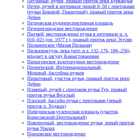
Песчаный, ручей, правый приток реки Буркандья
Петер, ручей в интервале линий 0–50 с притоками
(ручьи Боковой, Гранитный), правый приток реки
Дебин
Петровская рудоперспективная площадь
Печорогородское месторождение
Пигмей, месторождение ручья в интервале р. л.
010–021 (оп. 1977 г.), правый приток реки Эгелях
Пильненское (Малая Пильная)
Пильхинкууль, река (инт. р.л. 132–176, 186–256),
впадает в лагуну Каныгтокынман
Пинигинское золоторудное месторождение
Пионерский, Интернациональный,
Моховой, бассейны ручьев
Пиритовый, участок ручья, правый приток реки
Дебин
Плавный, ручей с притоком ручья Тур, правый
приток ручья Веселый
Плоский, бассейн ручья с притоками (левый
приток р. Худжах)
Побединская угленосная площадь (участок
Борисовский-Центральный)
Поворотный, месторождение ручья, левый приток
ручья Уралах
Повховское месторождение