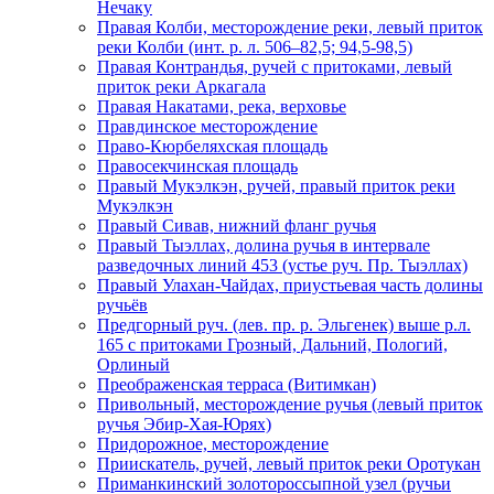
Нечаку
Правая Колби, месторождение реки, левый приток
реки Колби (инт. р. л. 506–82,5; 94,5-98,5)
Правая Контрандья, ручей с притоками, левый
приток реки Аркагала
Правая Накатами, река, верховье
Правдинское месторождение
Право-Кюрбеляхская площадь
Правосекчинская площадь
Правый Мукэлкэн, ручей, правый приток реки
Мукэлкэн
Правый Сивав, нижний фланг ручья
Правый Тыэллах, долина ручья в интервале
разведочных линий 453 (устье руч. Пр. Тыэллах)
Правый Улахан-Чайдах, приустьевая часть долины
ручьёв
Предгорный руч. (лев. пр. р. Эльгенек) выше р.л.
165 с притоками Грозный, Дальний, Пологий,
Орлиный
Преображенская терраса (Витимкан)
Привольный, месторождение ручья (левый приток
ручья Эбир-Хая-Юрях)
Придорожное, месторождение
Приискатель, ручей, левый приток реки Оротукан
Приманкинский золотороссыпной узел (ручьи