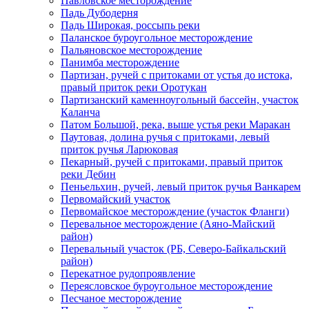
Павловское месторождение
Падь Дубодерня
Падь Широкая, россыпь реки
Паланское буроугольное месторождение
Пальяновское месторождение
Панимба месторождение
Партизан, ручей с притоками от устья до истока,
правый приток реки Оротукан
Партизанский каменноугольный бассейн, участок
Каланча
Патом Большой, река, выше устья реки Маракан
Паутовая, долина ручья с притоками, левый
приток ручья Ларюковая
Пекарный, ручей с притоками, правый приток
реки Дебин
Пеньельхин, ручей, левый приток ручья Ванкарем
Первомайский участок
Первомайское месторождение (участок Фланги)
Перевальное месторождение (Аяно-Майский
район)
Перевальный участок (РБ, Северо-Байкальский
район)
Перекатное рудопроявление
Переясловское буроугольное месторождение
Песчаное месторождение