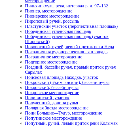
месторождение
Пильхинкууль, река, интервал р. л. 97–132
Пионер, месторождение
Пионерское месторождение
Пироповый ручей, россыпь
Пластунский участок (перспективная площадь)
Побединская угленосная площадь
Побединская угленосная площадь (участок
Шировский)
Поворотный, ручей, левый приток реки Нера
Пограничная рудоперспективная площадь
Пограничное месторождение
Подгорное месторождение
Поздний, бассейн ручья, правый приток ручья
Сарылах
Поисковая площадь Находка, участок
Покровский (Экимчанский), бассейн ручья
Покровский, бассейн ручья
Покровское месторождение
Поливинский, участок
Полуденный, долина ручья
Полярная Звезда месторождение
Пони Большие—Тудур, месторождение
Попутинское месторождение
Попутный, ручей, левый приток реки Колымак