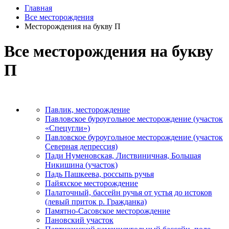
Главная
Все месторождения
Месторождения на букву П
Все месторождения на букву
П
Павлик, месторождение
Павловское буроугольное месторождение (участок
«Спецугли»)
Павловское буроугольное месторождение (участок
Северная депрессия)
Пади Нуменовская, Листвиничная, Большая
Никишина (участок)
Падь Пашкеева, россыпь ручья
Пайяхское месторождение
Палаточный, бассейн ручья от устья до истоков
(левый приток р. Гражданка)
Памятно-Сасовское месторождение
Пановский участок