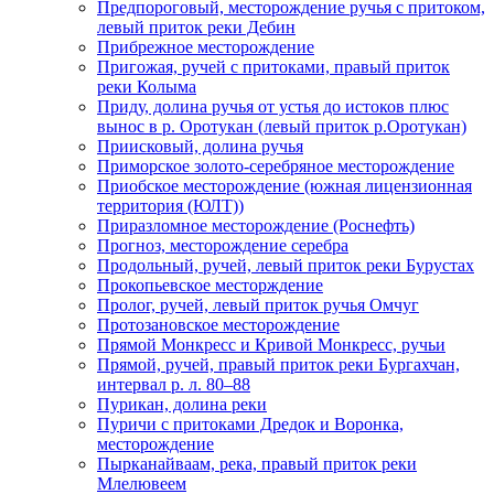
Предпороговый, месторождение ручья с притоком,
левый приток реки Дебин
Прибрежное месторождение
Пригожая, ручей с притоками, правый приток
реки Колыма
Приду, долина ручья от устья до истоков плюс
вынос в р. Оротукан (левый приток р.Оротукан)
Приисковый, долина ручья
Приморское золото-серебряное месторождение
Приобское месторождение (южная лицензионная
территория (ЮЛТ))
Приразломное месторождение (Роснефть)
Прогноз, месторождение серебра
Продольный, ручей, левый приток реки Бурустах
Прокопьевское месторждение
Пролог, ручей, левый приток ручья Омчуг
Протозановское месторождение
Прямой Монкресс и Кривой Монкресс, ручьи
Прямой, ручей, правый приток реки Бургахчан,
интервал р. л. 80–88
Пурикан, долина реки
Пуричи с притоками Дредок и Воронка,
месторождение
Пырканайваам, река, правый приток реки
Млелювеем