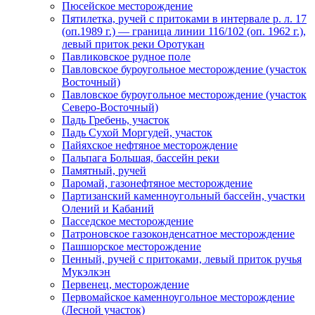
Пюсейское месторождение
Пятилетка, ручей с притоками в интервале р. л. 17
(оп.1989 г.) — граница линии 116/102 (оп. 1962 г.),
левый приток реки Оротукан
Павликовское рудное поле
Павловское буроугольное месторождение (участок
Восточный)
Павловское буроугольное месторождение (участок
Северо-Восточный)
Падь Гребень, участок
Падь Сухой Моргудей, участок
Пайяхское нефтяное месторождение
Пальпага Большая, бассейн реки
Памятный, ручей
Паромай, газонефтяное месторождение
Партизанский каменноугольный бассейн, участки
Олений и Кабаний
Пасседское месторождение
Патроновское газоконденсатное месторождение
Пашшорское месторождение
Пенный, ручей с притоками, левый приток ручья
Мукэлкэн
Первенец, месторождение
Первомайское каменноугольное месторождение
(Лесной участок)