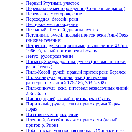
Первый Ртутный, участок
Перевальное месторождение (Солнечный район)
Перевозное месторождение
Переходная, бассейн реки
Песцовое месторождение
Песчаный, Темный, долины ручьев
Петеникан, ручей, правый приток реки Аян-Юрях
(нижнее течение)
Петренко, ручей с притоками, выше линии 43 (оп.
1966 г.), левый приток реки Бохапча
Петух, рудопроявление
Пигмей, Звезда, долины ручьев (правые притоки
реки Эгелях)
Пиль-Косой, ручей, правый приток реки Берелех
Пильхинкууль, долина реки (интервалы
разведочных линий 176-186; 363,5-398)
Пильхинкууль, река, интервал разведочных линий
256–363,5
Пионер, ручей, левый приток реки Сутам
Пиритовый, ручей, левый приток ручья Хара-
Юрях
Пихтовое месторождение
Пленный, бассейн ручья с притоками (левый
приток р. Рион)
Побединская угленосная площадь (Хандасинско-