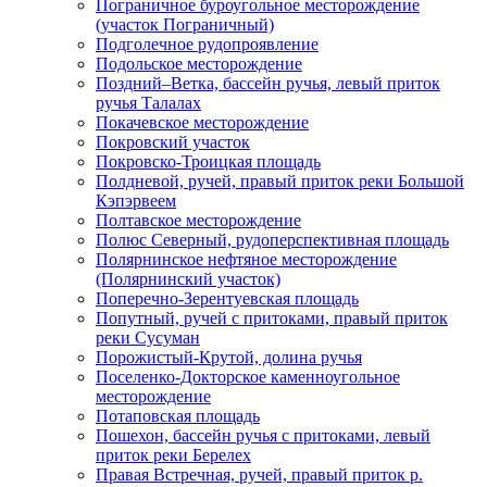
Пограничное буроугольное месторождение
(участок Пограничный)
Подголечное рудопроявление
Подольское месторождение
Поздний–Ветка, бассейн ручья, левый приток
ручья Талалах
Покачевское месторождение
Покровский участок
Покровско-Троицкая площадь
Полдневой, ручей, правый приток реки Большой
Кэпэрвеем
Полтавское месторождение
Полюс Северный, рудоперспективная площадь
Полярнинское нефтяное месторождение
(Полярнинский участок)
Поперечно-Зерентуевская площадь
Попутный, ручей с притоками, правый приток
реки Сусуман
Порожистый-Крутой, долина ручья
Поселенко-Докторское каменноугольное
месторождение
Потаповская площадь
Пошехон, бассейн ручья с притоками, левый
приток реки Берелех
Правая Встречная, ручей, правый приток р.