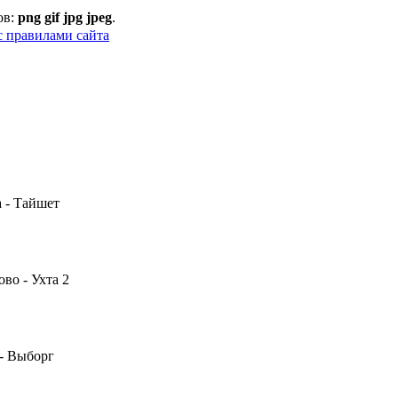
ов:
png gif jpg jpeg
.
с правилами сайта
 - Тайшет
во - Ухта 2
 - Выборг