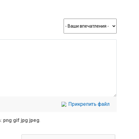
Прикрепить файл
в:
png gif jpg jpeg
.