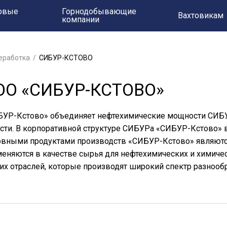
овые
Горнодобывающие
Вахтовикам
компании
еработка
СИБУР-КСТОВО
ОО «СИБУР-КСТОВО»
УР-Кстово» объединяет нефтехимические мощности СИБУ
сти. В корпоративной структуре СИБУРа «СИБУР-Кстово» 
вными продуктами производств «СИБУР-Кстово» являются 
еняются в качестве сырья для нефтехимических и химичес
их отраслей, которые производят широкий спектр разнооб