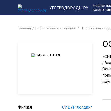
Нефтегаз
УГЛЕВОДОРОДЫ.РУ
компании
Главная
Нефтегазовые компании
Нефтехимия и пер
О
«СИБ
обла
Осно
прим
друг
Филиал
СИБУР Холдинг