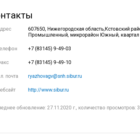
нтакты
дрес
607650, Нижегородская область,Кстовский райо
Промышленный, микрорайон Южный, квартал С
елефон
+7 (83145) 9-49-03
акс
+7 (83145) 9-49-10
л. почта
ryazhovagv@snh.sibur.ru
ебсайт
http://www.sibur.ru
еднее обновление: 27.11.2020 г., количество просмотров: 