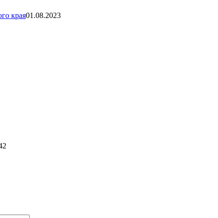
го края
01.08.2023
42