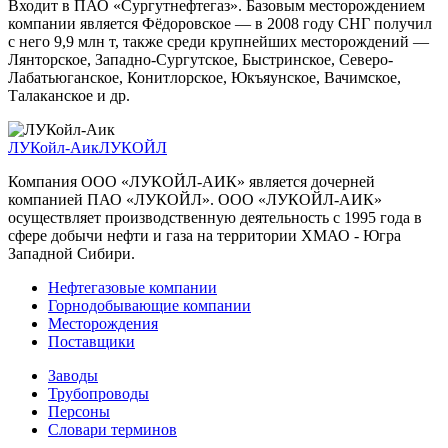
Входит в ПАО «Сургутнефтегаз». Базовым месторождением
компании является Фёдоровское — в 2008 году СНГ получил
с него 9,9 млн т, также среди крупнейших месторождений —
Лянторское, Западно-Сургутское, Быстринское, Северо-
Лабатьюганское, Конитлорское, Юкъяунское, Вачимское,
Талаканское и др.
ЛУКойл-Аик
ЛУКОЙЛ
Компания ООО «ЛУКОЙЛ-АИК» является дочерней
компанией ПАО «ЛУКОЙЛ». OOO «ЛУКОЙЛ-АИК»
осуществляет производственную деятельность с 1995 года в
сфере добычи нефти и газа на территории ХМАО - Югра
Западной Сибири.
Нефтегазовые компании
Горнодобывающие компании
Месторождения
Поставщики
Заводы
Трубопроводы
Персоны
Словари терминов