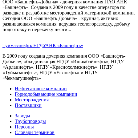
ООО «Башнефть-Добыча» - дочерняя компания ПАО АНК
«Башнефть». Создана в 2009 году в качестве оператора по
разведке и разработке месторождений материнской компании.
Сегодня ООО «Башнефть-Добыча» - крупная, активно
развивающаяся компания, ведущая геологоразведку, добычу,
подготовку и перекачку нефти...
Туймазанефть НГДУ
АНК «Башнефть»
В 2009 году создана дочерняя компания ООО «Башнефть-
Добыча», объединяющая НГДУ «Ишимбайнефть», НГДУ
«Арланнефть», НГДУ «Краснохолмскнефть», НГДУ
«Туймазанефть», НГДУ «Уфанефть» и НГДУ
«Чекмагушнефть»
Нефтегазовые компании
Горнодобывающие компании
Месторождения
Поставщики
Заводы
Трубопроводы
Персоны
Словари терминов