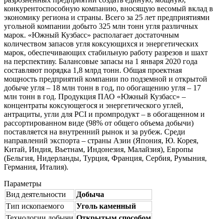
конкурентоспособную компанию, вносящую весомый вклад в
экономику региона и страны. Всего за 25 лет предприятиями
угольной компании добыто 325 млн тонн угля различных
марок. «Южный Кузбасс» располагает достаточным
количеством запасов угля коксующихся и энергетических
марок, обеспечивающих стабильную работу разрезов и шахт
на перспективу. Балансовые запасы на 1 января 2020 года
составляют порядка 1,8 млрд тонн. Общая проектная
мощность предприятий компании по подземной и открытой
добыче угля – 18 млн тонн в год, по обогащению угля – 17
млн тонн в год. Продукция ПАО «Южный Кузбасс» –
концентраты коксующегося и энергетического углей,
антрациты, угли для PCI и промпродукт – в обогащенном и
рассортированном виде (98% от общего объема добычи)
поставляется на внутренний рынок и за рубеж. Среди
направлений экспорта – страны Азии (Япония, Ю. Корея,
Китай, Индия, Вьетнам, Индонезия, Малайзия), Европы
(Бельгия, Нидерланды, Турция, Франция, Сербия, Румыния,
Германия, Италия).
Параметры
Вид деятельности
Добыча
Тип ископаемого
Уголь каменный
Технологии добычи
Открытым способом