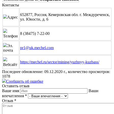
Контакты
652877, Россия, Кемеровская обл. г. Междуреченск,
Адрес
ул. Юности, д. 6
8 (38475) 7-22-00
Телефон
Эл.
pr1@uk.mechel.com
почта
https://mechel.ru/sector/mining/yuzhnyy-kuzbass/
Вебсайт
Последнее обновление: 09.12.2020 г., количество просмотров:
1078
Сообщить об ошибке
Оставить отзыв
Ваше имя
Ваши
впечатления
*
Отзыв
*