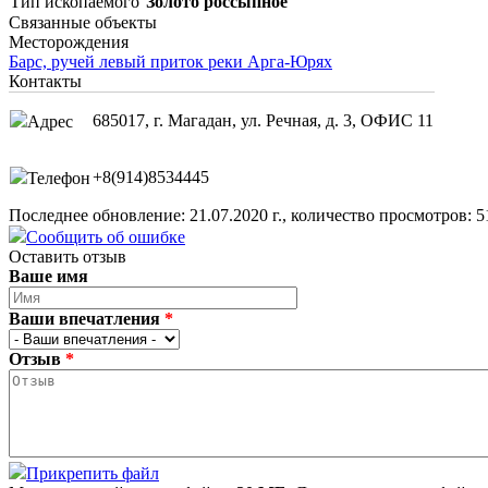
Тип ископаемого
Золото россыпное
Связанные объекты
Месторождения
Барс, ручей левый приток реки Арга-Юрях
Контакты
685017, г. Магадан, ул. Речная, д. 3, ОФИС 11
Адрес
+8(914)8534445
Телефон
Последнее обновление: 21.07.2020 г., количество просмотров: 5
Сообщить об ошибке
Оставить отзыв
Ваше имя
Ваши впечатления
*
Отзыв
*
Прикрепить файл