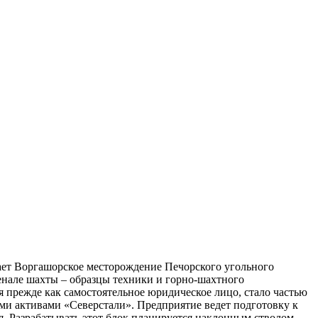
ет Воргашорское месторождение Печорского угольного
енале шахты – образцы техники и горно-шахтного
 прежде как самостоятельное юридическое лицо, стало частью
и активами «Северстали». Предприятие ведет подготовку к
я. Разрабатывать этот блок планируется наклонным стволом.