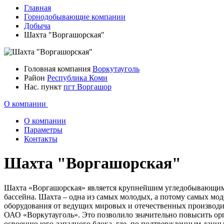
Главная
Горнодобывающие компании
Добыча
Шахта "Воргашорская"
Головная компания
Воркутауголь
Район
Республика Коми
Нас. пункт
пгт Воргашор
О компании
О компании
Параметры
Контакты
Шахта "Воргашорская"
Шахта «Воргашорская» является крупнейшим угледобывающим 
бассейна. Шахта – одна из самых молодых, а потому самых мо
оборудования от ведущих мировых и отечественных производит
ОАО «Воркутауголь». Это позволило значительно повысить ор
освоению юго-западного блока, где, по подтвержденным данны