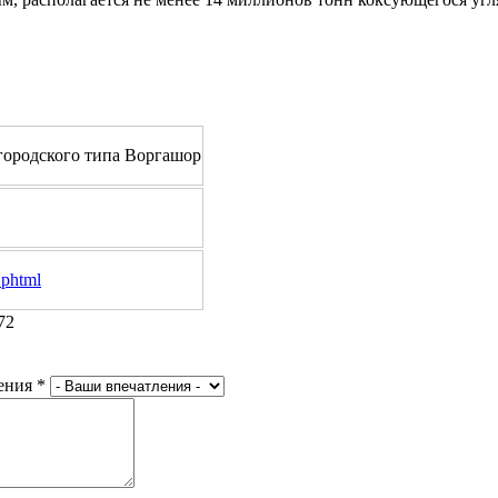
 городского типа Воргашор
.phtml
72
ения
*