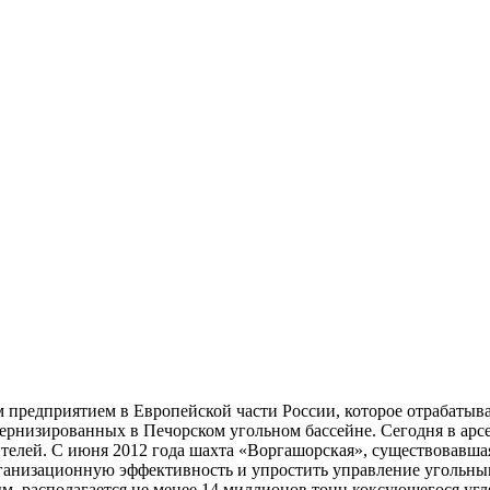
предприятием в Европейской части России, которое отрабатыва
дернизированных в Печорском угольном бассейне. Сегодня в арс
елей. С июня 2012 года шахта «Воргашорская», существовавшая
ганизационную эффективность и упростить управление угольным
м, располагается не менее 14 миллионов тонн коксующегося угл