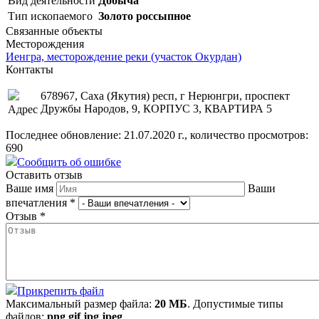
Вид деятельности
Добыча
Тип ископаемого
Золото россыпное
Связанные объекты
Месторождения
Иенгра, месторождение реки (участок Окурдан)
Контакты
678967, Саха (Якутия) респ, г Нерюнгри, проспект
Дружбы Народов, 9, КОРПУС 3, КВАРТИРА 5
Адрес
Последнее обновление: 21.07.2020 г., количество просмотров:
690
Сообщить об ошибке
Оставить отзыв
Ваше имя
Ваши
впечатления
*
Отзыв
*
Прикрепить файл
Максимальный размер файла:
20 МБ
. Допустимые типы
файлов:
png gif jpg jpeg
.