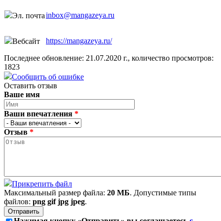
inbox@mangazeya.ru
Эл. почта
https://mangazeya.ru/
Вебсайт
Последнее обновление: 21.07.2020 г., количество просмотров:
1823
Сообщить об ошибке
Оставить отзыв
Ваше имя
Ваши впечатления
*
Отзыв
*
Прикрепить файл
Максимальный размер файла:
20 МБ
. Допустимые типы
файлов:
png gif jpg jpeg
.
Нажимая кнопку «Отправить» вы соглашаетесь
с