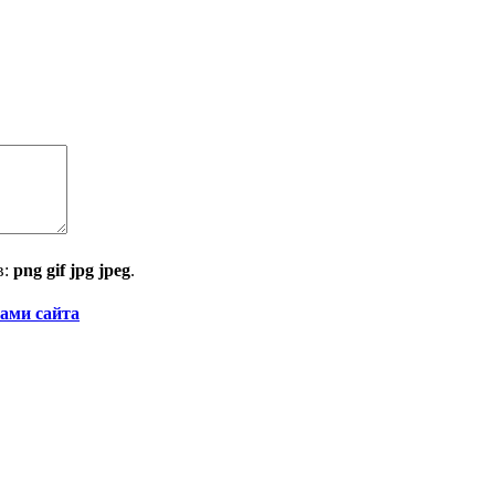
в:
png gif jpg jpeg
.
ами сайта