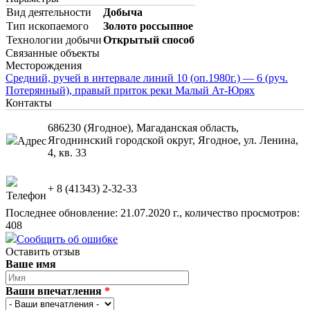
Вид деятельности
Добыча
Тип ископаемого
Золото россыпное
Технологии добычи
Открытый способ
Связанные объекты
Месторождения
Средний, ручей в интервале линий 10 (оп.1980г.) — 6 (руч.
Потерянный), правый приток реки Малый Ат-Юрях
Контакты
686230 (Ягодное), Магаданская область,
Ягоднинский городской округ, Ягодное, ул. Ленина,
Адрес
4, кв. 33
+ 8 (41343) 2-32-33
Телефон
Последнее обновление: 21.07.2020 г., количество просмотров:
408
Сообщить об ошибке
Оставить отзыв
Ваше имя
Ваши впечатления
*