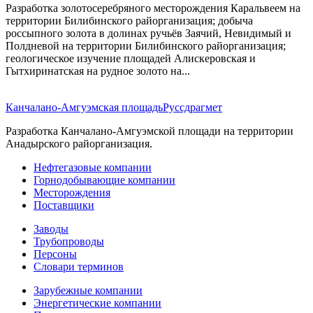
Разработка золотосеребряного месторождения Каральвеем на
территории Билибинского райорганизация; добыча
россыпного золота в долинах ручьёв Заячий, Невидимый и
Полдневой на территории Билибинского райорганизация;
геологическое изучение площадей Алискеровская и
Гытхиринатская на рудное золото на...
Канчалано-Амгуэмская площадь
Руссдрагмет
Разработка Канчалано-Амгуэмской площади на территории
Анадырского райорганизация.
Нефтегазовые компании
Горнодобывающие компании
Месторождения
Поставщики
Заводы
Трубопроводы
Персоны
Словари терминов
Зарубежные компании
Энергетические компании