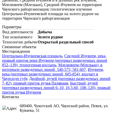
Двойной, Средний Ичувеем и в долинах рек Ичувеем,
Млелювеем (Млельын), Средний Ичувеем на территории
Чаунского райорганизация; геологическое изучение
Центрально-Ичувеемской площади на золото рудное на
территории Чаунского райорганизация
Параметры
Вид деятельности
Добыча
Тип ископаемого
Золото рудное
Технологии добычи
Открытый раздельный способ
Связанные объекты
Месторождения
Центрально-Ичувеемская площадь
,
Средний Ичувеем, река,
правый приток реки Ичувеем (интервал разведочных линий
852–139), техногенная россыпь
,
Млелювеем (Млельын), в
интервале разведочных линий 540-575; 581-607
,
Ичувеем,
река (интервал разведочных линий 605-854), впадает в
Чаунскую губу
,
Двойной, ручей (интервал разведочных линий
7–82), правый приток ручья Паляваам
,
Быстрый, ручей
(интервал разведочных линий 6–10, 16,5-60, 108–120), правый
приток ручья Ичувеем
Контакты
689400, Чукотский АО, Чаунский район, Певек, ул.
Адрес
Куваева, 51