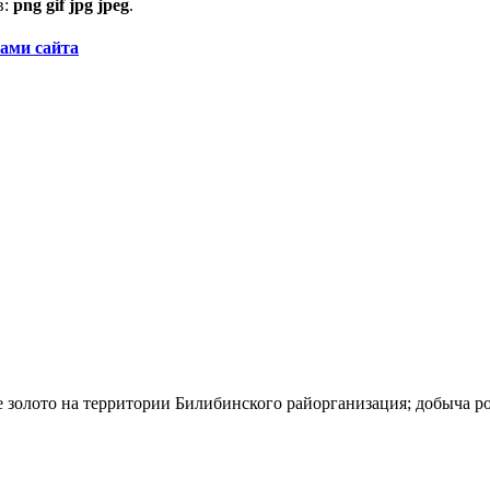
в:
png gif jpg jpeg
.
ами сайта
золото на территории Билибинского райорганизация; добыча ро