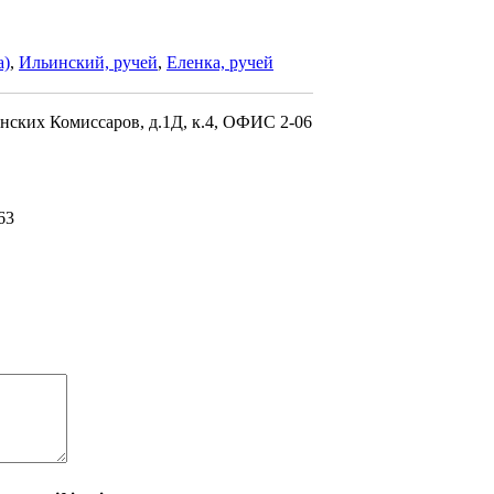
а)
,
Ильинский, ручей
,
Еленка, ручей
инских Комиссаров, д.1Д, к.4, ОФИС 2-06
63