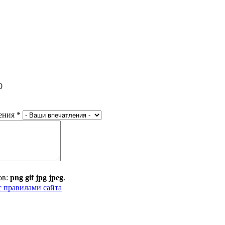
0
ения
*
ов:
png gif jpg jpeg
.
с правилами сайта