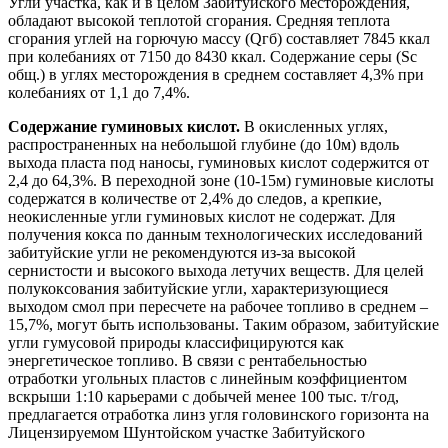
Угли участка, как и в целом Забитуйского месторождения,
обладают высокой теплотой сгорания. Средняя теплота
сгорания углей на горючую массу (Qгб) составляет 7845 ккал
при колебаниях от 7150 до 8430 ккал. Содержание серы (Sc
общ.) в углях месторождения в среднем составляет 4,3% при
колебаниях от 1,1 до 7,4%.
Содержание гуминовых кислот.
В окисленных углях,
распространенных на небольшой глубине (до 10м) вдоль
выхода пласта под наносы, гуминовых кислот содержится от
2,4 до 64,3%. В переходной зоне (10-15м) гуминовые кислоты
содержатся в количестве от 2,4% до следов, а крепкие,
неокисленные угли гуминовых кислот не содержат. Для
получения кокса по данным технологических исследований
забитуйские угли не рекомендуются из-за высокой
сернистости и высокого выхода летучих веществ. Для целей
полукоксования забитуйские угли, характеризующиеся
выходом смол при пересчете на рабочее топливо в среднем –
15,7%, могут быть использованы. Таким образом, забитуйские
угли гумусовой природы классифицируются как
энергетическое топливо. В связи с рентабельностью
отработки угольных пластов с линейным коэффициентом
вскрыши 1:10 карьерами с добычей менее 100 тыс. т/год,
предлагается отработка линз угля головинского горизонта на
Лицензируемом Шунтойском участке Забитуйского