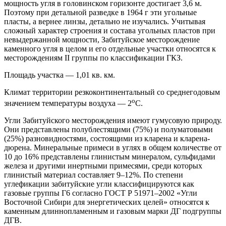
мощность угля в головинском горизонте достигает 3,6 м.
Поэтому при детальной разведке в 1964 г эти угольные
пласты, а вернее линзы, детально не изучались. Учитывая
сложный характер строения и состава угольных пластов при
невыдержанной мощности, Забитуйское месторождение
каменного угля в целом и его отдельные участки относятся к
месторождениям II группы по классификации ГКЗ.
Площадь участка — 1,01 кв. км.
Климат территории резкоконтинентальный со среднегодовым
о
значением температуры воздуха — 2
С.
Угли Забитуйского месторождения имеют гумусовую природу.
Они представлены полублестящими (75%) и полуматовыми
(25%) разновидностями, состоящими из кларена и кларена-
дюрена. Минеральные примеси в углях в общем количестве от
10 до 16% представлены глинистым минералом, сульфидами
железа и другими инертными примесями, среди которых
глинистый материал составляет 9–12%. По степени
углефикации забитуйские угли классифицируются как
газовые группы Г6 согласно ГОСТ Р 51971–2002 «Угли
Восточной Сибири для энергетических целей» относятся к
каменным длиннопламенным и газовым марки ДГ подгруппы
ДГВ.