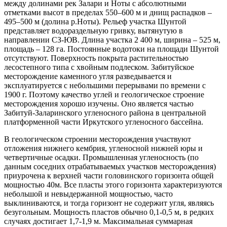
между долинами рек Залари и Ноты с абсолютными
отметками высот в пределах 550–600 м и днищ распадков –
495–500 м (долина р.Ноты). Рельеф участка Шунтой
представляет водораздельную гривку, вытянутую в
направлении СЗ-ЮВ. Длина участка 2 400 м, ширина – 525 м,
площадь – 128 га. Постоянные водотоки на площади Шунтой
отсутствуют. Поверхность покрыта растительностью
лесостепного типа с хвойным подлеском. Забитуйское
месторождение каменного угля разведывается и
эксплуатируется с небольшими перерывами по времени с
1900 г. Поэтому качество углей и геологическое строение
месторождения хорошо изучены. Оно является частью
Забитуй-Заларинского угленосного района в центральной
платформенной части Иркутского угленосного бассейна.
В геологическом строении месторождения участвуют
отложения нижнего кембрия, угленосной нижней юры и
четвертичные осадки. Промышленная угленосность (по
данным соседних отрабатываемых участков месторождения)
приурочена к верхней части головинского горизонта общей
мощностью 40м. Все пласты этого горизонта характеризуются
небольшой и невыдержанной мощностью, часто
выклиниваются, и тогда горизонт не содержит угля, являясь
безугольным. Мощность пластов обычно 0,1-0,5 м, в редких
случаях достигает 1,7-1,9 м. Максимальная суммарная