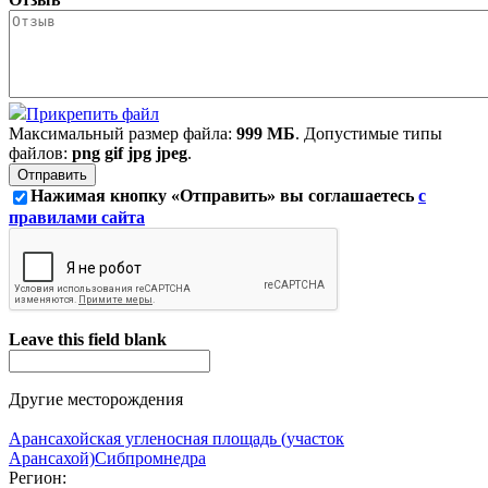
Прикрепить файл
Максимальный размер файла:
999 МБ
. Допустимые типы
файлов:
png gif jpg jpeg
.
Нажимая кнопку «Отправить» вы соглашаетесь
с
правилами сайта
Leave this field blank
Другие месторождения
Арансахойская угленосная площадь (участок
Арансахой)
Сибпромнедра
Регион: