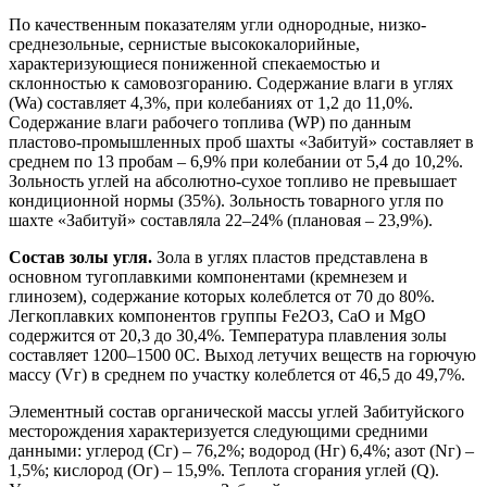
По качественным показателям угли однородные, низко-
среднезольные, сернистые высококалорийные,
характеризующиеся пониженной спекаемостью и
склонностью к самовозгоранию. Содержание влаги в углях
(Wa) составляет 4,3%, при колебаниях от 1,2 до 11,0%.
Содержание влаги рабочего топлива (WР) по данным
пластово-промышленных проб шахты «Забитуй» составляет в
среднем по 13 пробам – 6,9% при колебании от 5,4 до 10,2%.
Зольность углей на абсолютно-сухое топливо не превышает
кондиционной нормы (35%). Зольность товарного угля по
шахте «Забитуй» составляла 22–24% (плановая – 23,9%).
Состав золы угля.
Зола в углях пластов представлена в
основном тугоплавкими компонентами (кремнезем и
глинозем), содержание которых колеблется от 70 до 80%.
Легкоплавких компонентов группы Fe2O3, CaO и MgO
содержится от 20,3 до 30,4%. Температура плавления золы
составляет 1200–1500 0С. Выход летучих веществ на горючую
массу (Vг) в среднем по участку колеблется от 46,5 до 49,7%.
Элементный состав органической массы углей Забитуйского
месторождения характеризуется следующими средними
данными: углерод (Сг) – 76,2%; водород (Нг) 6,4%; азот (Nг) –
1,5%; кислород (Ог) – 15,9%. Теплота сгорания углей (Q).