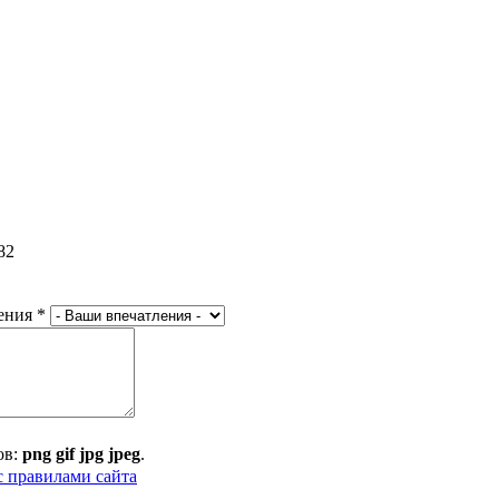
82
ения
*
ов:
png gif jpg jpeg
.
с правилами сайта