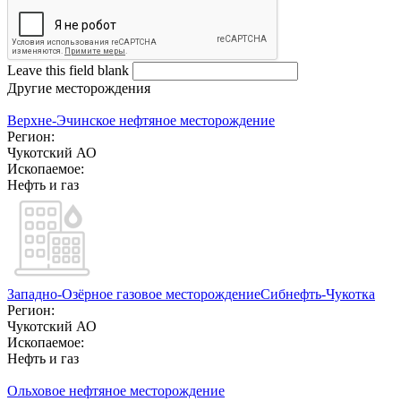
Leave this field blank
Другие месторождения
Верхне-Эчинское нефтяное месторождение
Регион:
Чукотский АО
Ископаемое:
Нефть и газ
Западно-Озёрное газовое месторождение
Сибнефть-Чукотка
Регион:
Чукотский АО
Ископаемое:
Нефть и газ
Ольховое нефтяное месторождение