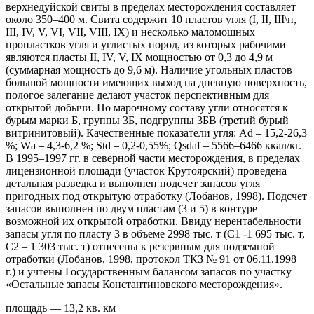
верхнедуйской свиты в пределах месторождения составляет
около 350–400 м. Свита содержит 10 пластов угля (I, II, III\н,
III, IV, V, VI, VII, VIII, IX) и несколько маломощных
пропластков угля и углистых пород, из которых рабочими
являются пласты II, IV, V, IX мощностью от 0,3 до 4,9 м
(суммарная мощность до 9,6 м). Наличие угольных пластов
большой мощности имеющих выход на дневную поверхность,
пологое залегание делают участок перспективным для
открытой добычи. По марочному составу угли относятся к
бурым марки Б, группы 3Б, подгруппы 3БВ (третий бурый
витринитовый). Качественные показатели угля: Аd – 15,2-26,3
%; Wа – 4,3-6,2 %; Std – 0,2-0,55%; Qsdaf – 5566–6466 ккал/кг.
В 1995–1997 гг. в северной части месторождения, в пределах
лицензионной площади (участок Крутоярский) проведена
детальная разведка и выполнен подсчет запасов угля
пригодных под открытую отработку (Лобанов, 1998). Подсчет
запасов выполнен по двум пластам (3 и 5) в контуре
возможной их открытой отработки. Ввиду нерентабельности
запасы угля по пласту 3 в объеме 2998 тыс. т (С1 -1 695 тыс. т,
С2 – 1 303 тыс. т) отнесены к резервным для подземной
отработки (Лобанов, 1998, протокол ТКЗ № 91 от 06.11.1998
г.) и учтены Государственным балансом запасов по участку
«Остальные запасы Константиновского месторождения».
площадь — 13,2 кв. км