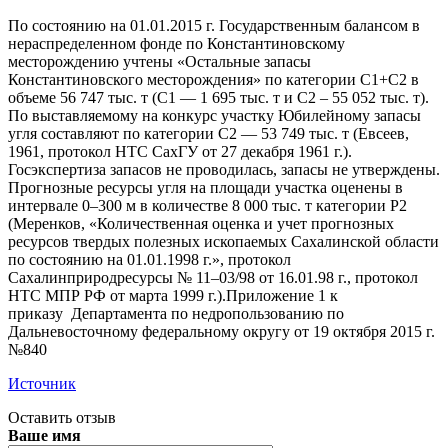
По состоянию на 01.01.2015 г. Государственным балансом в
нераспределенном фонде по Константиновскому
месторождению учтены «Остальные запасы
Константиновского месторождения» по категории С1+С2 в
объеме 56 747 тыс. т (С1 — 1 695 тыс. т и С2 – 55 052 тыс. т).
По выставляемому на конкурс участку Юбилейному запасы
угля составляют по категории С2 — 53 749 тыс. т (Евсеев,
1961, протокол НТС СахГУ от 27 декабря 1961 г.).
Госэкспертиза запасов не проводилась, запасы не утверждены.
Прогнозные ресурсы угля на площади участка оценены в
интервале 0–300 м в количестве 8 000 тыс. т категории Р2
(Меренков, «Количественная оценка и учет прогнозных
ресурсов твердых полезных ископаемых Сахалинской области
по состоянию на 01.01.1998 г.», протокол
Сахалинприродресурсы № 11–03/98 от 16.01.98 г., протокол
НТС МПР РФ от марта 1999 г.).Приложение 1 к
приказу Департамента по недропользованию по
Дальневосточному федеральному округу от 19 октября 2015 г.
№840
Источник
Оставить отзыв
Ваше имя