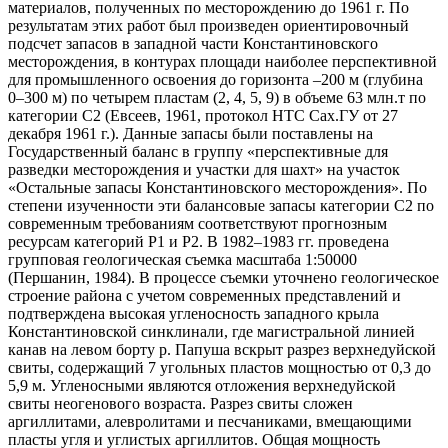
материалов, полученных по месторождению до 1961 г. По
результатам этих работ был произведен ориентировочный
подсчет запасов в западной части Константиновского
месторождения, в контурах площади наиболее перспективной
для промышленного освоения до горизонта –200 м (глубина
0–300 м) по четырем пластам (2, 4, 5, 9) в объеме 63 млн.т по
категории С2 (Евсеев, 1961, протокол НТС Сах.ГУ от 27
декабря 1961 г.). Данные запасы были поставлены на
Государственный баланс в группу «перспективные для
разведки месторождения и участки для шахт» на участок
«Остальные запасы Константиновского месторождения». По
степени изученности эти балансовые запасы категории С2 по
современным требованиям соответствуют прогнозным
ресурсам категорий Р1 и Р2. В 1982–1983 гг. проведена
групповая геологическая съемка масштаба 1:50000
(Першанин, 1984). В процессе съемки уточнено геологическое
строение района с учетом современных представлений и
подтверждена высокая угленосность западного крыла
Константиновской синклинали, где магистральной линией
канав на левом борту р. Папуша вскрыт разрез верхнедуйской
свиты, содержащий 7 угольных пластов мощностью от 0,3 до
5,9 м. Угленосными являются отложения верхнедуйской
свиты неогенового возраста. Разрез свиты сложен
аргиллитами, алевролитами и песчаниками, вмещающими
пласты угля и углистых аргиллитов. Общая мощность