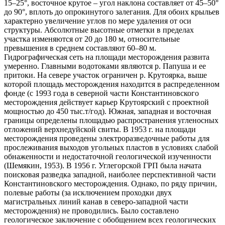
15–25°, восточное крутое – угол наклона составляет от 45–50°
до 90°, вплоть до опрокинутого залегания. Для обоих крыльев
характерно увеличение углов по мере удаления от оси
структуры. Абсолютные высотные отметки в пределах
участка изменяются от 20 до 180 м, относительные
превышения в среднем составляют 60–80 м.
Гидрографическая сеть на площади месторождения развита
умеренно. Главными водотоками являются р. Папуша и ее
притоки. На севере участок ограничен р. Крутоярка, выше
которой площадь месторождения находится в распределенном
фонде (с 1993 года в северной части Константиновского
месторождения действует карьер Крутоярский с проектной
мощностью до 450 тыс.т/год). Южная, западная и восточная
границы определены площадью распространения угленосных
отложений верхнедуйской свиты. В 1953 г. на площади
месторождения проведены электроразведочные работы для
прослеживания выходов угольных пластов в условиях слабой
обнаженности и недостаточной геологической изученности
(Шемякин, 1953). В 1956 г. Углегорской ГРП была начата
поисковая разведка западной, наиболее перспективной части
Константиновского месторождения. Однако, по ряду причин,
полевые работы (за исключением проходки двух
магистральных линий канав в северо-западной части
месторождения) не проводились. Было составлено
геологическое заключение с обобщением всех геологических