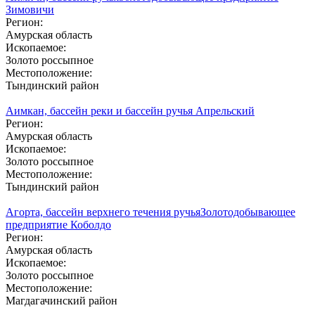
Зимовичи
Регион:
Амурская область
Ископаемое:
Золото россыпное
Местоположение:
Тындинский район
Аимкан, бассейн реки и бассейн ручья Апрельский
Регион:
Амурская область
Ископаемое:
Золото россыпное
Местоположение:
Тындинский район
Агорта, бассейн верхнего течения ручья
Золотодобывающее
предприятие Коболдо
Регион:
Амурская область
Ископаемое:
Золото россыпное
Местоположение:
Магдагачинский район