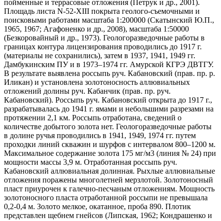
пойменные и террасовые отложения (Петрук и др., 2001).
Площадь листа N-52-ХIII покрыта геолого-съемочными и
поисковыми работами масштаба 1:200000 (Скатынский Ю.П.,
1965, 1967; Агафоненко и др., 2008), масштаба 1:50000
(Безкоровайный и др., 1973). Геологоразведочные работы в
границах контура лицензирования проводились до 1917 г.
(материалы не сохранились), затем в 1937, 1941, 1949 гг.
Дамбукинским ПУ и в 1973–1974 гг. Амурской КГРЭ ДВТГУ.
В результате выявлена россыпь руч. Кабановский (прав. пр. р.
Иликан) и установлена золотоносность аллювиальных
отложений долины руч. Кабанчик (прав. пр. руч.
Кабановский). Россыпь руч. Кабановский открыта до 1917 г.,
разрабатывалась до 1941 г. ямами и небольшими разрезами на
протяжении 2,1 км. Россыпь отработана, сведений о
количестве добытого золота нет. Геологоразведочные работы
в долине ручья проводились в 1941, 1949, 1974 гг. путем
проходки линий скважин и шурфов с интервалом 800–1200 м.
Максимальное содержание золота 175 мг/м3 (линия № 24) при
мощности массы 3,9 м. Отработанная россыпь руч.
Кабановский аллювиальная долинная. Рыхлые аллювиальные
отложения поражены многолетней мерзлотой. Золотоносный
пласт приурочен к галечно-песчаным отложениям. Мощность
золотоносного пласта отработанной россыпи не превышала
0,2-0,4 м. Золото мелкое, окатанное, проба 890. Плотик
представлен щебнем гнейсов (Липская, 1962; Кондрашенко и