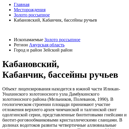
Главная
Месторождения
Золото россыпное
Кабановский, Кабанчик, бассейны ручьев
Ископамаемые
Золото россыпное
Регион
Амурская область
Город и район
Зейский район
Кабановский,
Кабанчик, бассейны ручьев
Объект лицензирования находится в южной части Иликан-
Унахинского золотоносного узла Дамбукинского
золотоносного района (Мельников, Полеванов, 1990). В
геологическом строении площади принимают участие
отложения верхнего архея чимчанской и талгинской свит
одолгинской серии, представленные биотитовыми гнейсами и
биотит-роговообманковыми кристаллическими сланцами. В
долинах водотоков развиты четвертичные аллювиальные