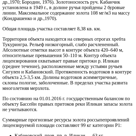
др.,1970; Бородин, 1976). Золотоносность руч. Кабанчик
установлена в 1949 г., в долине ручья пройдены 2 буровые
линии. Максимальное содержание золота 108 мг/м3 на массу
(Кондрашенко и др.,1970).
Общая площадь участка составляет 8,38 кв. км.
Территория объекта находится на северных отрогах хребта
Тукурингра. Рельеф низкогорный, слабо расчлененный.
Абсолютные отметки высот в контуре объекта 420–640 м,
относительные превышения 50–110 м. Контур объекта
лицензирования охватывает правые притоки р. Иликан
(среднее течение), расположенные между устьями ручьев
Сигулен и Кабановский. Протяженность водотоков в контуре
объекта 2,5-3,5 км. Долины водотоков асимметричные,
склоны пологие, заболоченные. В пределах участка развита
многолетняя мерзлота.
По состоянию на 01.01.2016 г. государственным балансом по
объекту Бассейн правых притоков реки Иликан запасы золота
не учитываются.
Суммарные прогнозные ресурсы золота россыпепроявлений
лицензируемой площади составляют 99 кг категории Р1:
Кабановский, прав. пр. р. Иликан — 63 кг,