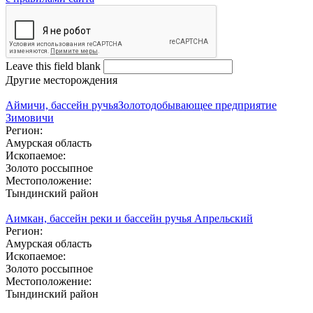
Leave this field blank
Другие месторождения
Аймичи, бассейн ручья
Золотодобывающее предприятие
Зимовичи
Регион:
Амурская область
Ископаемое:
Золото россыпное
Местоположение:
Тындинский район
Аимкан, бассейн реки и бассейн ручья Апрельский
Регион:
Амурская область
Ископаемое:
Золото россыпное
Местоположение:
Тындинский район