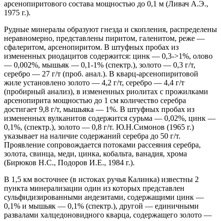
арсенопиритового состава мощностью до 0,1 м (Ливач А.Э.,
1975 г.).
Рудные минералы образуют гнезда и скопления, распределены
неравномерно, представлены пиритом, галенитом, реже —
сфалеритом, арсенопиритом. В штуфных пробах из
измененных риодацитов содержится: цинк — 0,3->1%, олово
— 0,002%, мышьяк — 0,1-1% (спектр.), золото — 0,3 г/т,
серебро — 27 г/т (проб. анал.). В кварц-арсенопиритовой
жиле установлено золото — 4,2 г/т, серебро — 4,4 г/т
(пробирный анализ), в измененных риолитах с прожилками
арсенопирита мощностью до 1 см количество серебра
достигает 9,8 г/т, мышьяка — 1%. В штуфных пробах из
измененных вулканитов содержится сурьма — 0,02%, цинк —
0,1%, (спектр.), золото — 0,8 г/т. Ю.Н.Симонов (1965 г.)
указывает на наличие содержаний серебра до 50 г/т.
Проявление сопровождается потоками рассеяния серебра,
золота, свинца, меди, цинка, кобальта, ванадия, хрома
(Бирюков Н.С., Подоров И.Е., 1984 г.).
В 1,5 км восточнее (в истоках ручья Калинка) известны 2
пункта минерализации один из которых представлен
сульфидизированными андезитами, содержащими цинк —
0,1% и мышьяк — 0,1% (спектр.), другой — единичными
развалами халцедоновидного кварца, содержащего золото —