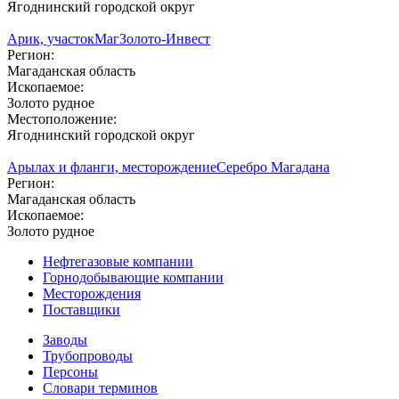
Ягоднинский городской округ
Арик, участок
МагЗолото-Инвест
Регион:
Магаданская область
Ископаемое:
Золото рудное
Местоположение:
Ягоднинский городской округ
Арылах и фланги, месторождение
Серебро Магадана
Регион:
Магаданская область
Ископаемое:
Золото рудное
Нефтегазовые компании
Горнодобывающие компании
Месторождения
Поставщики
Заводы
Трубопроводы
Персоны
Словари терминов