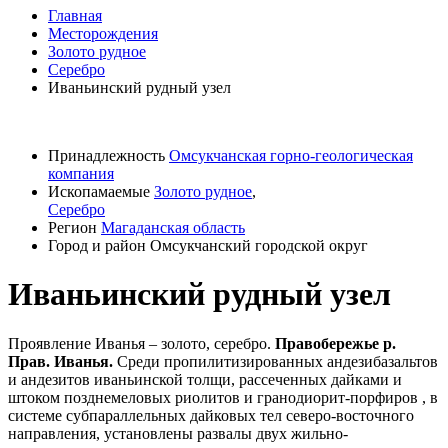
Главная
Месторождения
Золото рудное
Серебро
Иваньинский рудный узел
Принадлежность
Омсукчанская горно-геологическая
компания
Ископамаемые
Золото рудное
,
Серебро
Регион
Магаданская область
Город и район
Омсукчанский городской округ
Иваньинский рудный узел
Проявление Иванья – золото, серебро.
Правобережье р.
Прав. Иванья.
Среди пропилитизированных андезибазальтов
и андезитов иваньинской толщи, рассеченных дайками и
штоком позднемеловых риолитов и гранодиорит-порфиров , в
системе субпараллельных дайковых тел северо-восточного
направления, установлены развалы двух жильно-