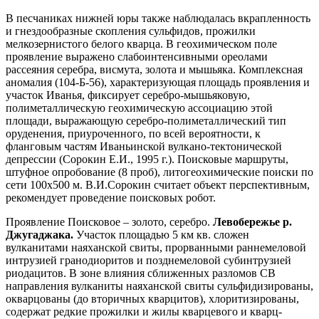
В песчаниках нижней юры также наблюдалась вкрапленность
и гнездообразные скопления сульфидов, прожилки
мелкозернистого белого кварца. В геохимическом поле
проявление выражено слабоинтенсивными ореолами
рассеяния серебра, висмута, золота и мышьяка. Комплексная
аномалия (104-Б-56), характеризующая площадь проявления и
участок Иванья, фиксирует серебро-мышьяковую,
полиметаллическую геохимическую ассоциацию этой
площади, выражающую серебро-полиметаллический тип
оруденения, приуроченного, по всей вероятности, к
фланговым частям Иваньинской вулкано-тектонической
депрессии (Сорокин Е.И., 1995 г.). Поисковые маршруты,
штуфное опробование (8 проб), литогеохимические поиски по
сети 100х500 м. В.И.Сорокин считает объект перспективным,
рекомендует проведение поисковых робот.
Проявление Поисковое – золото, серебро.
Левобережье р.
Джугаджака.
Участок площадью 5 км кв. сложен
вулканитами наяханской свиты, прорванными раннемеловой
интрузией гранодиоритов и позднемеловой субинтрузией
риодацитов. В зоне влияния сближенных разломов СВ
направления вулканиты наяханской свиты сульфидизированы,
окварцованы (до вторичных кварцитов), хлоритизированы,
содержат редкие прожилки и жилы кварцевого и кварц-