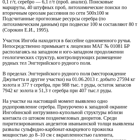
0,1 г/т, серебро — 6,1 г/т (проб. анализ). Поисковые
маршруты, 40 штуфных проб, литохимические поиски по
вторичным ореолам рассеяния по сети 500х100 м
Подсчитанные прогнозные ресурсы серебра (по
литохимическим данным) при подвеске 100 м составляют 80 т
(Сорокин Е.И., 1995).
Участок Ингоба находится в бассейне одноименного ручья.
Непосредственно примыкает к лицензии МАГ № 01081 БР
располагаясь на западном и юго-западном продолжении
геологических структур, контролирующих размещение
рудных тел Энгтерийского рудного поля.
В пределах Энгтерийского рудного поля (месторождение
Джульетта и другие участки) на 01.06.2013 г. добыто 27594 кг
золота и 377 т серебра, при 988 тыс. т руды, остаток запасов
7942 кг золота и 51,3 т серебра при 407 тыс.т руды.
На участке на настоящий момент выявлено одно
рудопроявление серебра. Приурочено к западной окраине
Ингобинской интрузивно-купольной структуры вблизи
контакта со штоком позднемеловых диоритов. Среди
пиритизированных андезитов иваньинской толщи выявлены
развалы сульфидно-карбонат-кварцевого прожилка
мощностью до 8–10 см с вкрапленностью галенита,