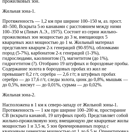
прожилковых зон.
Жильная зона-1.
Протяженность — 1,2 км при ширине 100–150 м, аз. прост.
40–500, Вскрыта 5-ю канавами с расстоянием между ними
100–350 м (Ливач А.Э., 1975). Состоит из серии жильно-
прожилковых зон мощностью до 3 м, вмещающих 5
кварцевых жил мощностью до 1 м. Жильный материал
представлен кварцем 2-х генераций (90-95%), обломками
пород (5-7%), карбонатом 2-х генераций (1-3%),
гидрослюдами, каолинитом (?), магнетитом (до 1%),
гидрогетитом (?). Отобрано 19 штуфных и бороздовые пробы.
Содержание золота в бороздовых пробах из жил не
превышает 0,2 г/т, серебра — 2,6 г/т; в штуфных пробах
серебро — до 17,6 г/т, следы золота, цинк до 0,8%, мышьяк —
до 0,5%, висмут — до 0,01%, сурьма — до 0,02%.
Жильная зона-2.
Hасположена в 1 км к северо-западу от Жильной зоны-1.
Протяженность — 1 км при ширине 100–200 м, простирание
СВ (вскрыта канавой, 19 штуфных проб). Представляет собой
жильно-прожилковую зону, вмещающую две кварцевые жилы
мощностью 1 и 3,5 м, 5 зон брекчированных пород с
кварцевым цементом мощностью от 1 до 6,5 м. Ориентировка