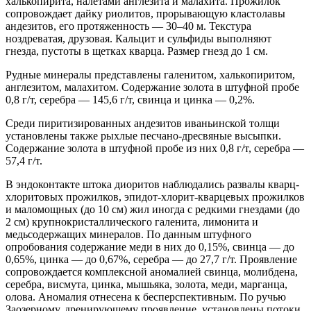
халькопирита, налетами англезита и малахита. Прожилок
сопровождает дайку риолитов, прорывающую кластолавы
андезитов, его протяженность — 30–40 м. Текстура
ноздреватая, друзовая. Кальцит и сульфиды выполняют
гнезда, пустоты в щетках кварца. Размер гнезд до 1 см.
Рудные минералы представлены галенитом, халькопиритом,
англезитом, малахитом. Содержание золота в штуфной пробе
0,8 г/т, серебра — 145,6 г/т, свинца и цинка — 0,2%.
Среди пиритизированных андезитов иваньинской толщи
установлены также рыхлые песчано-дресвяные высыпки.
Содержание золота в штуфной пробе из них 0,8 г/т, серебра —
57,4 г/т.
В эндоконтакте штока диоритов наблюдались развалы кварц-
хлоритовых прожилков, эпидот-хлорит-кварцевых прожилков
и маломощных (до 10 см) жил иногда с редкими гнездами (до
2 см) крупнокристаллического галенита, лимонита и
медьсодержащих минералов. По данным штуфного
опробования содержание меди в них до 0,15%, свинца — до
0,65%, цинка — до 0,67%, серебра — до 27,7 г/т. Проявление
сопровождается комплексной аномалией свинца, молибдена,
серебра, висмута, цинка, мышьяка, золота, меди, марганца,
олова. Аномалия отнесена к бесперспективным. По ручью
Заозерному, дренирующему проявление, установлены потоки