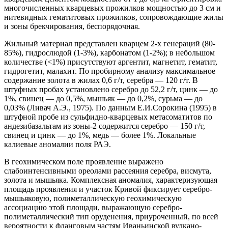
многочисленных кварцевых прожилков мощностью до 3 см и
нитевидных гематитовых прожилков, сопровождающие жилы
и зоны брекчирования, беспорядочная.
Жильный материал представлен кварцем 2-х генераций (80-
85%), гидрослюдой (1-3%), карбонатом (1-2%); в небольшом
количестве (<1%) присутствуют аргентит, магнетит, гематит,
гидрогетит, малахит. По пробирному анализу максимальное
содержание золота в жилах 0,6 г/т, серебра — 120 г/т. В
штуфных пробах установлено серебро до 52,2 г/т, цинк — до
1%, свинец — до 0,5%, мышьяк — до 0,2%, сурьма — до
0,03% (Ливач А.Э., 1975). По данным Е.И.Сорокина (1995) в
штуфной пробе из сульфидно-кварцевых метасоматитов по
андезибазальтам из зоны-2 содержится серебро — 150 г/т,
свинец и цинк — до 1%, медь — более 1%. Локальные
калиевые аномалии поля РАЭ.
В геохимическом поле проявление выражено
слабоинтенсивными ореолами рассеяния серебра, висмута,
золота и мышьяка. Комплексная аномалия, характеризующая
площадь проявления и участок Кривой фиксирует серебро-
мышьяковую, полиметаллическую геохимическую
ассоциацию этой площади, выражающую серебро-
полиметаллический тип оруденения, приуроченный, по всей
вероятности к фланговым частям Иваньинской вулкано-