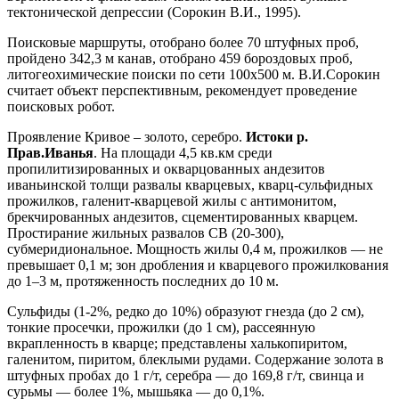
тектонической депрессии (Сорокин В.И., 1995).
Поисковые маршруты, отобрано более 70 штуфных проб,
пройдено 342,3 м канав, отобрано 459 бороздовых проб,
литогеохимические поиски по сети 100х500 м. В.И.Сорокин
считает объект перспективным, рекомендует проведение
поисковых робот.
Проявление Кривое – золото, серебро.
Истоки р.
Прав.Иванья
. На площади 4,5 кв.км среди
пропилитизированных и окварцованных андезитов
иваньинской толщи развалы кварцевых, кварц-сульфидных
прожилков, галенит-кварцевой жилы с антимонитом,
брекчированных андезитов, сцементированных кварцем.
Простирание жильных развалов СВ (20-300),
субмеридиональное. Мощность жилы 0,4 м, прожилков — не
превышает 0,1 м; зон дробления и кварцевого прожилкования
до 1–3 м, протяженность последних до 10 м.
Сульфиды (1-2%, редко до 10%) образуют гнезда (до 2 см),
тонкие просечки, прожилки (до 1 см), рассеянную
вкрапленность в кварце; представлены халькопиритом,
галенитом, пиритом, блеклыми рудами. Содержание золота в
штуфных пробах до 1 г/т, серебра — до 169,8 г/т, свинца и
сурьмы — более 1%, мышьяка — до 0,1%.