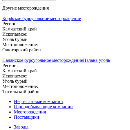
Другие месторождения
Корфское буроугольное месторождение
Регион:
Камчатский край
Ископаемое:
Уголь бурый
Местоположение:
Олюторский район
Паланское буроугольное месторождение
Палана-уголь
Регион:
Камчатский край
Ископаемое:
Уголь бурый
Местоположение:
Тигильский район
Нефтегазовые компании
Горнодобывающие компании
Месторождения
Поставщики
Заводы