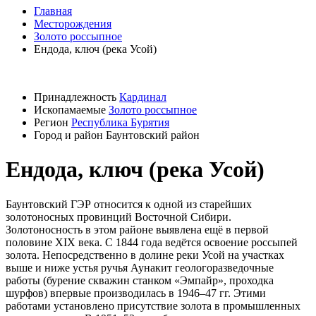
Главная
Месторождения
Золото россыпное
Ендода, ключ (река Усой)
Принадлежность
Кардинал
Ископамаемые
Золото россыпное
Регион
Республика Бурятия
Город и район
Баунтовский район
Ендода, ключ (река Усой)
Баунтовский ГЭР относится к одной из старейших
золотоносных провинций Восточной Сибири.
Золотоносность в этом районе выявлена ещё в первой
половине ХIХ века. С 1844 года ведётся освоение россыпей
золота. Непосредственно в долине реки Усой на участках
выше и ниже устья ручья Аунакит геологоразведочные
работы (бурение скважин станком «Эмпайр», проходка
шурфов) впервые производилась в 1946–47 гг. Этими
работами установлено присутствие золота в промышленных