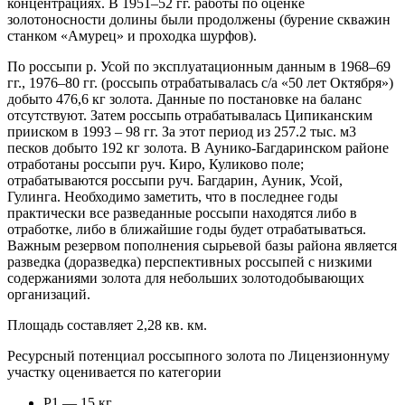
концентрациях. В 1951–52 гг. работы по оценке
золотоносности долины были продолжены (бурение скважин
станком «Амурец» и проходка шурфов).
По россыпи р. Усой по эксплуатационным данным в 1968–69
гг., 1976–80 гг. (россыпь отрабатывалась с/а «50 лет Октября»)
добыто 476,6 кг золота. Данные по постановке на баланс
отсутствуют. Затем россыпь отрабатывалась Ципиканским
прииском в 1993 – 98 гг. За этот период из 257.2 тыс. м3
песков добыто 192 кг золота. В Аунико-Багдаринском районе
отработаны россыпи руч. Киро, Куликово поле;
отрабатываются россыпи руч. Багдарин, Ауник, Усой,
Гулинга. Необходимо заметить, что в последнее годы
практически все разведанные россыпи находятся либо в
отработке, либо в ближайшие годы будет отрабатываться.
Важным резервом пополнения сырьевой базы района является
разведка (доразведка) перспективных россыпей с низкими
содержаниями золота для небольших золотодобывающих
организаций.
Площадь составляет 2,28 кв. км.
Ресурсный потенциал россыпного золота по Лицензионнуму
участку оценивается по категории
Р1 — 15 кг