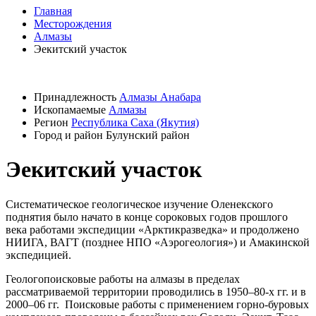
Главная
Месторождения
Алмазы
Эекитский участок
Принадлежность
Алмазы Анабара
Ископамаемые
Алмазы
Регион
Республика Саха (Якутия)
Город и район
Булунский район
Эекитский участок
Систематическое геологическое изучение Оленекского
поднятия было начато в конце сороковых годов прошлого
века работами экспедиции «Арктикразведка» и продолжено
НИИГА, ВАГТ (позднее НПО «Аэрогеология») и Амакинской
экспедицией.
Геологопоисковые работы на алмазы в пределах
рассматриваемой территории проводились в 1950–80-х гг. и в
2000–06 гг. Поисковые работы с применением горно-буровых