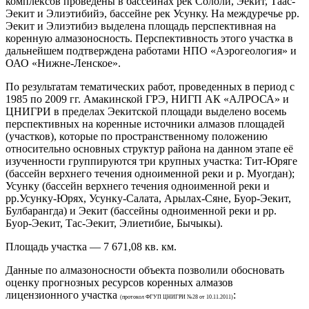
комплексов проведены в бассейнах рек Сололи, Эекит, Таас-
Эекит и Элиэтибийэ, бассейне рек Усунку. На междуречье рр.
Эекит и Элиэтибиэ выделена площадь перспективная на
коренную алмазоносность. Перспективность этого участка в
дальнейшем подтверждена работами НПО «Аэрогеология» и
ОАО «Нижне-Ленское».
По результатам тематических работ, проведенных в период с
1985 по 2009 гг. Амакинской ГРЭ, НИГП АК «АЛРОСА» и
ЦНИГРИ в пределах Эекитской площади выделено восемь
перспективных на коренные источники алмазов площадей
(участков), которые по пространственному положению
относительно основных структур района на данном этапе её
изученности группируются три крупных участка: Тит-Юряге
(бассейн верхнего течения одноименной реки и р. Муогдан);
Усунку (бассейн верхнего течения одноименной реки и
рр.Усунку-Юрях, Усунку-Салата, Арылах-Сяне, Буор-Эекит,
Булбарангда) и Эекит (бассейны одноименной реки и рр.
Буор-Эекит, Тас-Эекит, Элиетибие, Бычыкы).
Площадь участка — 7 671,08 кв. км.
Данные по алмазоносности объекта позволили обосновать
оценку прогнозных ресурсов коренных алмазов
лицензионного участка
:
(протокол ФГУП ЦНИГРИ №28 от 10.11.2011)