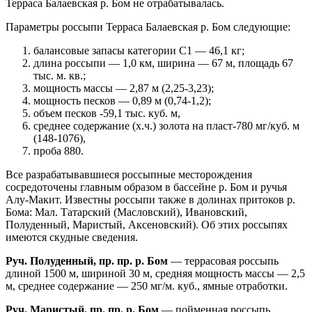
Терраса Балаевская р. Бом не отрабатывалась.
Параметры россыпи Терраса Балаевская р. Бом следующие:
балансовые запасы категории С1 — 46,1 кг;
длина россыпи — 1,0 км, ширина — 67 м, площадь 67
тыс. м. кв.;
мощность массы — 2,87 м (2,25-3,23);
мощность песков — 0,89 м (0,74-1,2);
объем песков -59,1 тыс. куб. м,
среднее содержание (х.ч.) золота на пласт-780 мг/куб. м
(148-1076),
проба 880.
Все разрабатывавшиеся россыпные месторождения
сосредоточены главным образом в бассейне р. Бом и ручья
Алу-Макит. Известны россыпи также в долинах притоков р.
Бома: Мал. Татарский (Масловский), Ивановский,
Полуденный, Маристый, Аксеновский). Об этих россыпях
имеются скудные сведения.
Руч. Полуденный, пр. пр. р. Бом
— террасовая россыпь
длиной 1500 м, шириной 30 м, средняя мощность массы — 2,5
м, среднее содержание — 250 мг/м. куб., ямные отработки.
Руч. Маристый, пр. пр. р. Бом
— пойменная россыпь