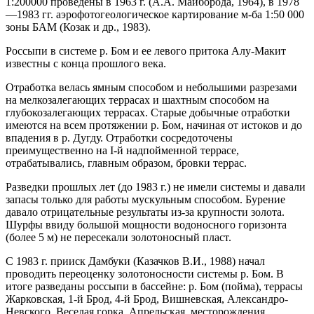
1:200000 проведены в 1963 г. (А.А. Майборода, 1964), в 1978
—1983 гг. аэрофотогеологическое картирование м-ба 1:50 000
зоны БАМ (Козак и др., 1983).
Россыпи в системе р. Бом и ее левого притока Алу-Макит
известны с конца прошлого века.
Отработка велась ямным способом и небольшими разрезами
на мелкозалегающих террасах и шахтным способом на
глубокозалегающих террасах. Старые добычные отработки
имеются на всем протяжении р. Бом, начиная от истоков и до
впадения в р. Дугду. Отработки сосредоточены
преимущественно на I-й надпойменной террасе,
отрабатывались, главным образом, бровки террас.
Разведки прошлых лет (до 1983 г.) не имели системы и давали
запасы только для работы мускульным способом. Бурение
давало отрицательные результаты из-за крупности золота.
Шурфы ввиду большой мощности водоносного горизонта
(более 5 м) не пересекали золотоносный пласт.
С 1983 г. прииск Дамбуки (Казачков В.И., 1988) начал
проводить переоценку золотоносности системы р. Бом. В
итоге разведаны россыпи в бассейне: р. Бом (пойма), террасы
Жарковская, 1-й Брод, 4-й Брод, Вишневская, Александро-
Невского, Веселая горка, Апрельская, месторождения