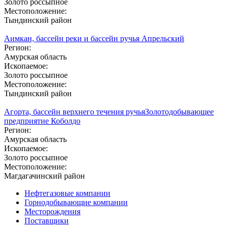
Золото россыпное
Местоположение:
Тындинский район
Аимкан, бассейн реки и бассейн ручья Апрельский
Регион:
Амурская область
Ископаемое:
Золото россыпное
Местоположение:
Тындинский район
Агорта, бассейн верхнего течения ручья
Золотодобывающее
предприятие Коболдо
Регион:
Амурская область
Ископаемое:
Золото россыпное
Местоположение:
Магдагачинский район
Нефтегазовые компании
Горнодобывающие компании
Месторождения
Поставщики