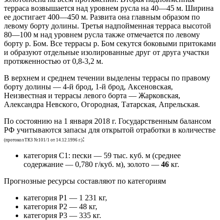
терраса возвышается над уровнем русла на 40—45 м. Ширина
ее достигает 400—450 м. Развита она главным образом по
левому борту долины. Третья надпойменная терраса высотой
80—100 м над уровнем русла также отмечается по левому
борту р. Бом. Все террасы р. Бом секутся боковыми притоками
и образуют отдельные изолированные друг от друга участки
протяженностью от 0,8-3,2 м.
В верхнем и среднем течении выделены террасы по правому
борту долины — 4-й брод, 1-й брод, Аксеновская,
Неизвестная и террасы левого борта — Жарковская,
Александра Невского, Огородная, Татарская, Апрельская.
По состоянию на 1 января 2018 г. Государственным балансом
РФ учитываются запасы для открытой отработки в количестве
:
(протокол ТКЗ №101/1 от 14.12.1996 г.)
категория С1: пески — 59 тыс. куб. м (среднее
содержание — 0,780 г/куб. м), золото —
46
кг.
Прогнозные ресурсы составляют по категориям
категория Р1 — 1 231 кг,
категория Р2 — 48 кг,
категория Р3 — 335 кг.