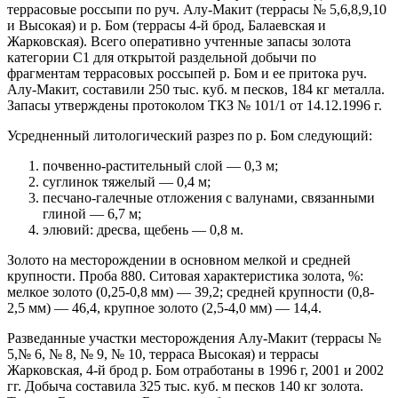
террасовые россыпи по руч. Алу-Макит (террасы № 5,6,8,9,10
и Высокая) и р. Бом (террасы 4-й брод, Балаевская и
Жарковская). Всего оперативно учтенные запасы золота
категории С1 для открытой раздельной добычи по
фрагментам террасовых россыпей р. Бом и ее притока руч.
Алу-Макит, составили 250 тыс. куб. м песков, 184 кг металла.
Запасы утверждены протоколом ТКЗ № 101/1 от 14.12.1996 г.
Усредненный литологический разрез по р. Бом следующий:
почвенно-растительный слой — 0,3 м;
суглинок тяжелый — 0,4 м;
песчано-галечные отложения с валунами, связанными
глиной — 6,7 м;
элювий: дресва, щебень — 0,8 м.
Золото на месторождении в основном мелкой и средней
крупности. Проба 880. Ситовая характеристика золота, %:
мелкое золото (0,25-0,8 мм) — 39,2; средней крупности (0,8-
2,5 мм) — 46,4, крупное золото (2,5-4,0 мм) — 14,4.
Разведанные участки месторождения Алу-Макит (террасы №
5,№ 6, № 8, № 9, № 10, терраса Высокая) и террасы
Жарковская, 4-й брод р. Бом отработаны в 1996 г, 2001 и 2002
гг. Добыча составила 325 тыс. куб. м песков 140 кг золота.