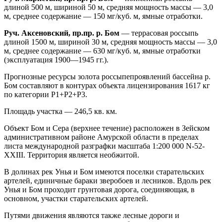
длиной 500 м, шириной 50 м, средняя мощность массы — 3,0
м, среднее содержание — 150 мг/куб. м, ямные отработки.
Руч. Аксеновский, пр.пр. р. Бом
— террасовая россыпь
длиной 1500 м, шириной 30 м, средняя мощность массы — 3,0
м, среднее содержание — 630 мг/куб. м, ямные отработки
(эксплуатация 1900—1945 гг.).
Прогнозные ресурсы золота россыпепроявлений бассейна р.
Бом составляют в контурах объекта лицензирования 1617 кг
по категории Р1+Р2+Р3.
Площадь участка — 246,5 кв. км.
Объект Бом и Сера (верхнее течение) расположен в Зейском
административном районе Амурской области в пределах
листа международной разграфки масштаба 1:200 000 N-52-
ХХIII. Территория является необжитой.
В долинах рек Унья и Бом имеются поселки старательских
артелей, единичные бараки зверобоев и лесников. Вдоль рек
Унья и Бом проходит грунтовая дорога, соединяющая, в
основном, участки старательских артелей.
Путями движения являются также лесные дороги и