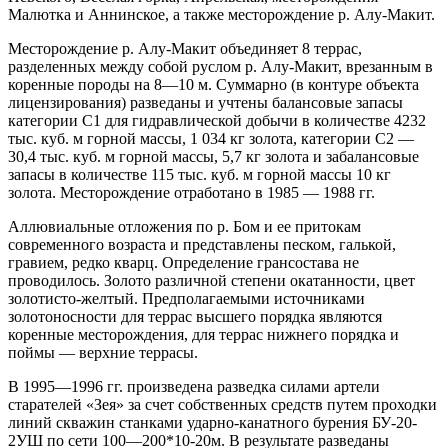
Малютка и Аннинское, а также месторождение р. Алу-Макит.
Месторождение р. Алу-Макит объединяет 8 террас,
разделенных между собой руслом р. Алу-Макит, врезанным в
коренные породы на 8—10 м. Суммарно (в контуре объекта
лицензирования) разведаны и учтены балансовые запасы
категории С1 для гидравлической добычи в количестве 4232
тыс. куб. м горной массы, 1 034 кг золота, категории С2 —
30,4 тыс. куб. м горной массы, 5,7 кг золота и забалансовые
запасы в количестве 115 тыс. куб. м горной массы 10 кг
золота. Месторождение отработано в 1985 — 1988 гг.
Аллювиальные отложения по р. Бом и ее притокам
современного возраста и представлены песком, галькой,
гравием, редко кварц. Определение грансостава не
проводилось. Золото различной степени окатанности, цвет
золотисто-желтый. Предполагаемыми источниками
золотоносности для террас высшего порядка являются
коренные месторождения, для террас нижнего порядка и
поймы — верхние террасы.
В 1995—1996 гг. произведена разведка силами артели
старателей «Зея» за счет собственных средств путем проходки
линий скважин станками ударно-канатного бурения БУ-20-
2УШ по сети 100—200*10-20м. В результате разведаны