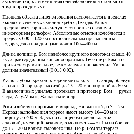
автозимники, в летнее время они заболочены и становятся
труднопроходимыми.
Площадь объекта лицензирования располагается в пределах
южных и северных склонов хребта Джагды. Район
представляет горно-лесистую местность со средне- и
низкогорным рельефом. Абсолютные отметки колеблются в
пределах 600—1200 м и относительным превышением
водоразделов над днищами долин 100—400 м.
Длина долины р. Бом (наиболее крупного водотока) свыше 40
км, характер долины каньонообразный. Течение р. Бом и ее
притоков стремительное, резко меняют направление. Уклон
долины значительный (0,018-0,03).
Русло глубоко врезано в коренные породы — сланцы, образуя
скалистый коридор высотой до 15—20 м и шириной до 60 м.
В аналогичных ущельях протекают и притоки р. Бом — ручьи
Сера, Алу-Макит, Жарковский и др.
Реки изобилую порогами и водопадами высотой до 3—5 м.
Первая надпойменная терраса имеет высоту 10—20 м и
ширину до 400 м. Здесь на сланцевом цоколе залегает
аллювий, имеющий различную мощность — от 1 м на бровке
до 15—20 м вблизи тылового шва. По р. Бом эта терраса
золотоносна на всем протяжении. Вторая надпойменная