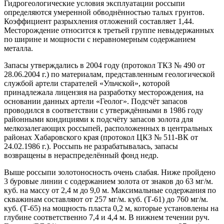
Гидрогеологические условия эксплуатации россыпи
определяются умеренной обводнённостью талых грунтов.
Коэффициент разрыхления отложений составляет 1,44.
Месторождение относится к третьей группе невыдержанных
по ширине и мощности с неравномерным содержанием
металла.
Запасы утверждались в 2004 году (протокол ТКЗ № 490 от
28.06.2004 г.) по материалам, представленным геологической
службой артели старателей «Ульчской», которой
принадлежала лицензия на разработку месторождения, на
основании данных артели «Геолог». Подсчёт запасов
проводился в соответствии с утверждёнными в 1986 году
районными кондициями к подсчёту запасов золота для
мелкозалегающих россыпей, расположенных в центральных
районах Хабаровского края (протокол ЦКЗ № 511-ВК от
24.02.1986 г.). Россыпь не разрабатывалась, запасы
возвращены в нераспределённый фонд недр.
Выше россыпи золотоносность очень слабая. Ниже пройдено
3 буровые линии с содержанием золота от знаков до 63 мг/м.
куб. на массу от 2,4 м до 9,0 м. Максимальные содержания по
скважинам составляют от 257 мг/м. куб. (Т-61) до 760 мг/м.
куб. (Т-65) на мощность пласта 0,2 м, которые установлены на
глубине соответственно 7,4 и 4,4 м. В нижнем течении руч.