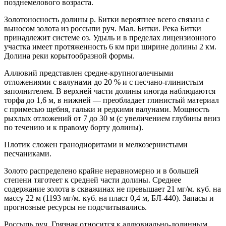
позднемелового возраста.
Золотоносность долины р. Битки вероятнее всего связана с
выносом золота из россыпи руч. Мал. Битки. Река Битки
принадлежит системе оз. Удыль и в пределах лицензионного
участка имеет протяженность 6 км при ширине долины 2 км.
Долина реки корытообразной формы.
Аллювий представлен средне-крупногалечными
отложениями с валунами до 20 % и с песчано-глинистым
заполнителем. В верхней части долины иногда наблюдаются
торфа до 1,6 м, в нижней — преобладает глинистый материал
с примесью щебня, гальки и редкими валунами. Мощность
рыхлых отложений от 7 до 30 м (с увеличением глубины вниз
по течению и к правому борту долины).
Плотик сложен гранодиоритами и мелкозернистыми
песчаниками.
Золото распределено крайне неравномерно и в большей
степени тяготеет к средней части долины. Среднее
содержание золота в скважинах не превышает 21 мг/м. куб. на
массу 22 м (1193 мг/м. куб. на пласт 0,4 м, БЛ-440). Запасы и
прогнозные ресурсы не подсчитывались.
Россыпь руч. Грязная относится к аллювиально-долинным.