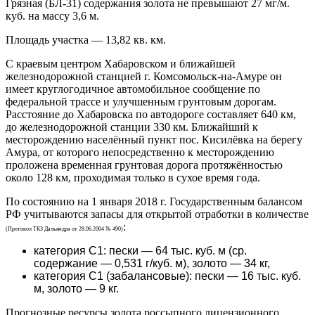
Грязная (БЛ-31) содержания золота не превышают 27 мг/м.
куб. на массу 3,6 м.
Площадь участка — 13,82 кв. км.
С краевым центром Хабаровском и ближайшей
железнодорожной станцией г. Комсомольск-на-Амуре он
имеет круглогодичное автомобильное сообщение по
федеральной трассе и улучшенным грунтовым дорогам.
Расстояние до Хабаровска по автодороге составляет 640 км,
до железнодорожной станции 330 км. Ближайший к
месторождению населённый пункт пос. Кисилёвка на берегу
Амура, от которого непосредственно к месторождению
проложена временная грунтовая дорога протяжённостью
около 128 км, проходимая только в сухое время года.
По состоянию на 1 января 2018 г. Государственным балансом
РФ учитываются запасы для открытой отработки в количестве
:
(Протокол ТКЗ Дальнедра от 28.06.2004 № 490)
категория С1: пески — 64 тыс. куб. м (ср.
содержание — 0,531 г/куб. м), золото — 34 кг,
категория С1 (
забалансовые
): пески — 16 тыс. куб.
м, золото — 9 кг.
Прогнозные ресурсы золота россыпного лицензионного