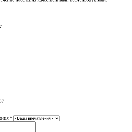
7
07
ения
*