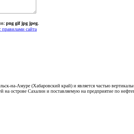
ов:
png gif jpg jpeg
.
с правилами сайта
к-на-Амуре (Хабаровский край) и является частью вертикальн
й на острове Сахалин и поставляемую на предприятие по нефте