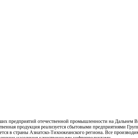
ших предприятий отечественной промышленности на Дальнем Во
дственная продукция реализуется сбытовыми предприятиями Гру
уется в страны Азиатско-Тихоокеанского региона. Все производ
печение населения качественными нефтепродуктами.